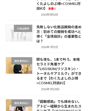
くたよしのぶ様×COSMEL対
談#3】
新着!!
2026年8月6日
失敗しない化粧品開発の進め
化粧品開発
方｜初めての開発を成功へと
導く「全体設計」の重要性と
は？
2026年7月1日
顔も体も、1本で叶う。本格
開発事例紹介
セラミド角層ケア
「LISOSKIN(リソスキン)・
トータルケアミルク」ができ
るまで【わくたよしのぶ様
×COSMEL対談#2】
2026年5月28日
「超敏感肌」でも諦めない。
開発事例紹介
アトピー経験から生まれたス
キンケア「LISOSKIN(リソス