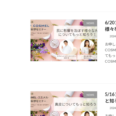
6/
NEWS
様々
202
お申し
COS
てもっ
COSM
5/
NEWS
と知
202
お申し