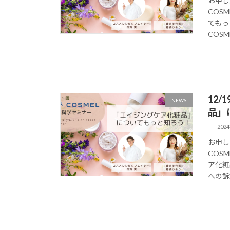
お申し
COS
てもっ
COSM
12
NEWS
品」
202
お申し
COS
ア化粧
への訴