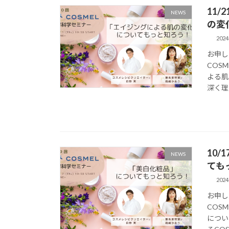
11
NEWS
の変
202
お申し
COS
よる肌
深く理
10
NEWS
ても
202
お申し
COS
につい