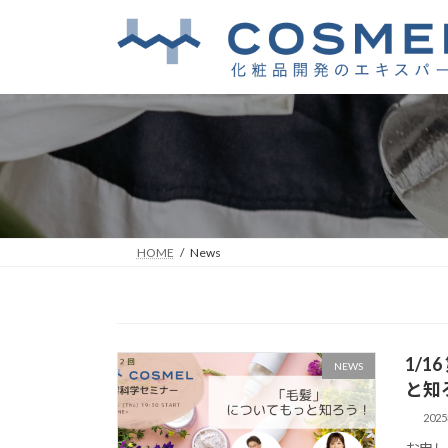
コ
ナ
ン
ビ
テ
ゲ
ン
ー
ツ
シ
へ
ョ
ス
ン
キ
に
ッ
移
プ
動
HOME
News
1/
NEWS
と知
202