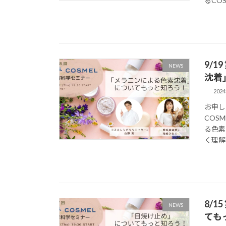
るCOS
9/
NEWS
沈着
202
お申し
COS
る色素
く理解が
8/
NEWS
ても