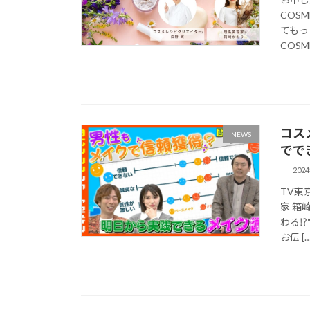
COS
てもっ
COSME
コス
NEWS
でで
202
TV東
家 箱
わる⁉
お伝 […