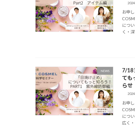
202
お申し
COS
につい
く・深く
7/
NEWS
ても
らせ
202
お申し
COS
につい
広く・深