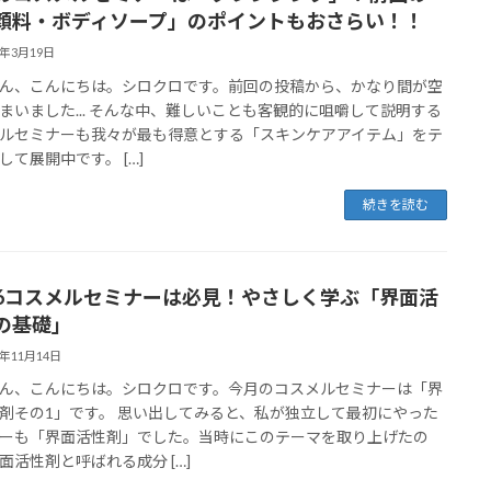
顔料・ボディソープ」のポイントもおさらい！！
4年3月19日
ん、こんにちは。シロクロです。前回の投稿から、かなり間が空
まいました... そんな中、難しいことも客観的に咀嚼して説明する
ルセミナーも我々が最も得意とする「スキンケアアイテム」をテ
して展開中です。 […]
続きを読む
/16コスメルセミナーは必見！やさしく学ぶ「界面活
の基礎」
3年11月14日
ん、こんにちは。シロクロです。今月のコスメルセミナーは「界
剤その1」です。 思い出してみると、私が独立して最初にやった
ーも「界面活性剤」でした。当時にこのテーマを取り上げたの
面活性剤と呼ばれる成分 […]