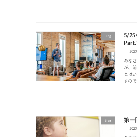
5/
Blog
Pa
202
みなさ
が、前
とはい
すので
第一
Blog
202