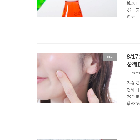
粧水」
ぶ」ス
ミナー
8/
Blog
を徹
202
みなさ
も5回
おりま
系の話