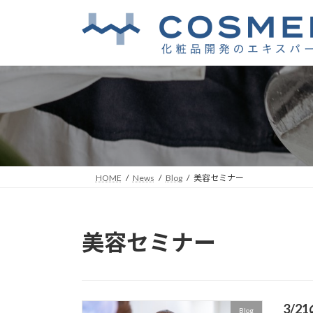
コ
ナ
ン
ビ
テ
ゲ
ン
ー
ツ
シ
へ
ョ
ス
ン
キ
に
ッ
移
プ
動
HOME
News
Blog
美容セミナー
美容セミナー
3/
Blog