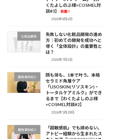
くたよしのぶ様×COSMEL対
談#3】
新着!!
2026年8月6日
失敗しない化粧品開発の進め
化粧品開発
方｜初めての開発を成功へと
導く「全体設計」の重要性と
は？
2026年7月1日
顔も体も、1本で叶う。本格
開発事例紹介
セラミド角層ケア
「LISOSKIN(リソスキン)・
トータルケアミルク」ができ
るまで【わくたよしのぶ様
×COSMEL対談#2】
2026年5月28日
「超敏感肌」でも諦めない。
開発事例紹介
アトピー経験から生まれたス