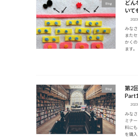
どん
Blog
いても
202
みなさ
またセ
かくの
ます。
第2
Blog
Par
202
みなさ
ミナー
料にも
を購入