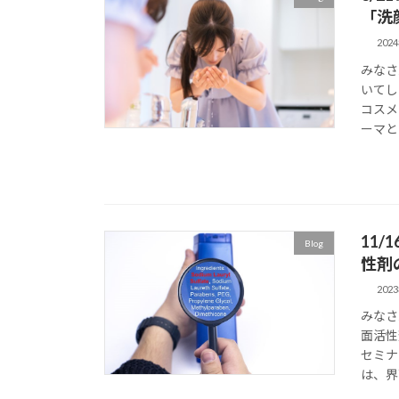
「洗
202
みなさ
いてし
コスメ
ーマと
11
Blog
性剤
202
みなさ
面活性
セミナ
は、界