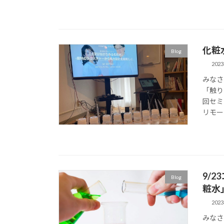
化粧
Blog
202
みなさ
「触り
回セミ
リモー
9/
Blog
粧水
202
みなさ